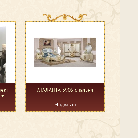
ект
АТАЛАНТА 3905 спальня
 +
 БЕЗ
Модульно