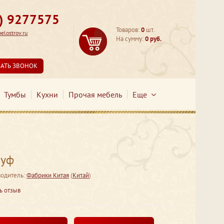
3) 9277575
Товаров:
0
шт.
lostrov.ru
На сумму:
0 руб.
ЗАТЬ ЗВОНОК
Тумбы
Кухни
Прочая мебель
Еще
Пуф
одитель:
Фабрики Китая
(
Китай
)
ь отзыв