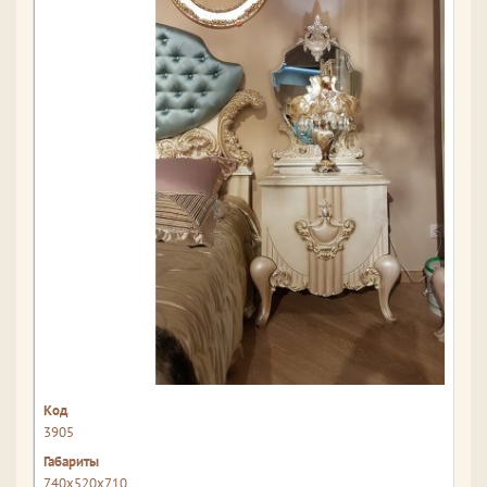
3905
740x520x710