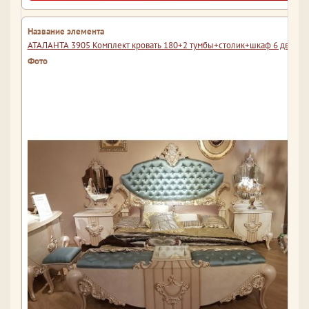
АТАЛАНТА 3905 Комплект кровать 180+2 тумбы+столик+шкаф 6 дверны