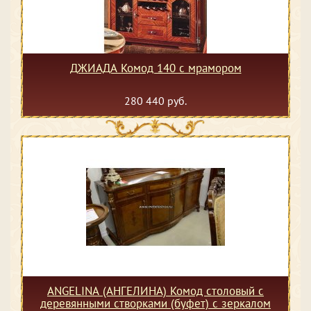
ДЖИАДА Комод 140 с мрамором
280 440 руб.
ANGELINA (АНГЕЛИНА) Комод столовый с
деревянными створками (буфет) с зеркалом