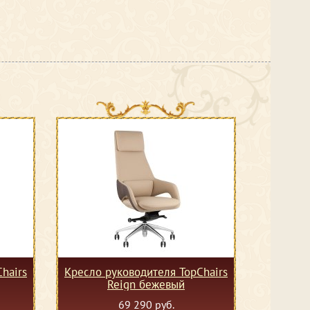
hairs
Кресло руководителя TopChairs
Reign бежевый
69 290 руб.