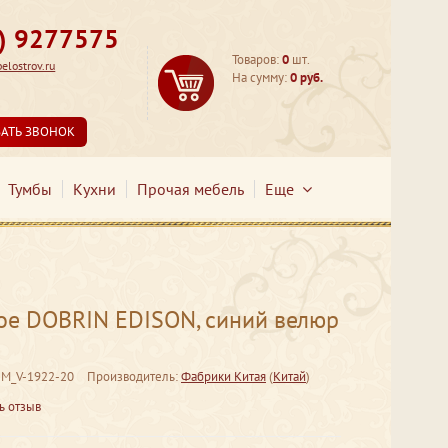
3) 9277575
Товаров:
0
шт.
lostrov.ru
На сумму:
0 руб.
ЗАТЬ ЗВОНОК
Тумбы
Кухни
Прочая мебель
Еще
ое DOBRIN EDISON, синий велюр
-M_V-1922-20
Производитель:
Фабрики Китая
(
Китай
)
ь отзыв