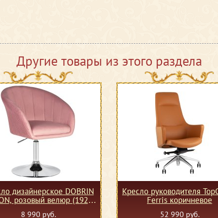
Другие товары из этого раздела
сло дизайнерское DOBRIN
Кресло руководителя TopC
ON, розовый велюр (1922-
Ferris коричневое
16)
8 990 руб.
52 990 руб.