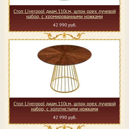
Стол Liverpool диам.110см, шпон орех лучевой
набор, с хромированными ножками
42 990 руб.
Стол Liverpool диам.110см, шпон орех лучевой
набор, с золотистыми ножками
42 990 руб.