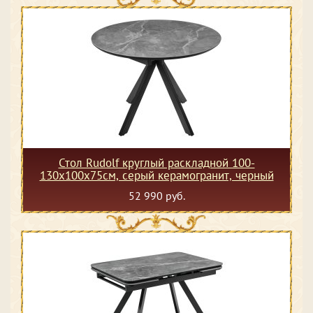
Стол Rudolf круглый раскладной 100-
130x100x75см, серый керамогранит, черный
52 990 руб.