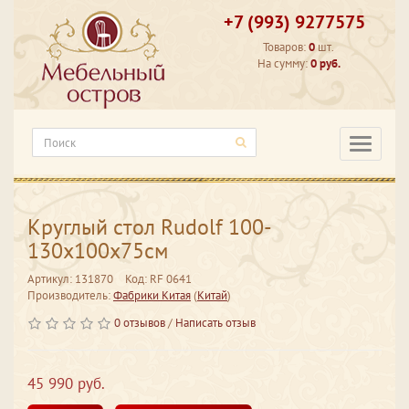
+7 (993) 9277575
Товаров:
0
шт.
На сумму:
0 руб.
Категори
Круглый стол Rudolf 100-
130х100х75см
Артикул: 131870
Код: RF 0641
Производитель:
Фабрики Китая
(
Китай
)
0 отзывов
/
Написать отзыв
45 990 руб.