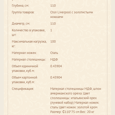
Глубина, см:
110
Группа товаров:
Стол Liverpool с золотистыми
ножками
Диаметр, см:
110
Количество в упаковке,
1
шт:
Максимальная нагрузка,
100
кг:
Материал ножек:
Сталь
Материал столешницы:
МДФ
Объем единичной
0.43904
упаковки, куб.м:
Объем картонной
0.43904
упаковки, куб.м:
Спецификация:
Материал столешницы МДФ, шпон
американского ореха. Цвет
слолешницы: итальянский орех
(лучевой набор) Материал ножек:
сталь Цвет ножек: золотой хром
Размер: ₵110*75 см Вес: 20 кг