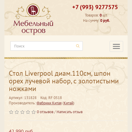
+7 (993) 9277575
Товаров:
0
шт.
На сумму:
0 руб.
Категори
Стол Liverpool диам.110см, шпон
орех лучевой набор, с золотистыми
ножками
Артикул: 131828
Код: RF 0518
Производитель:
Фабрики Китая
(
Китай
)
0 отзывов
/
Написать отзыв
42 990 руб.