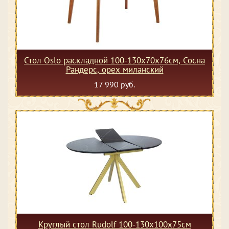
Стол Oslo раскладной 100-130x70x76см, Сосна
Рандерс, орех миланский
17 990 руб.
Круглый стол Rudolf 100-130х100х75см