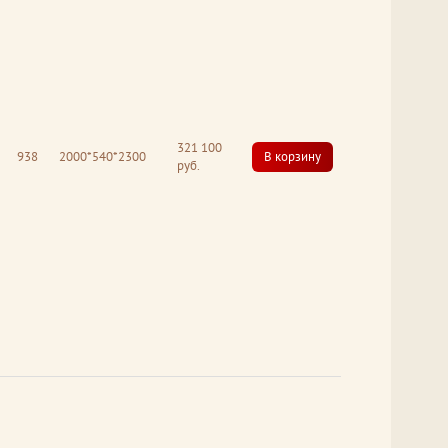
321 100
938
2000*540*2300
В корзину
руб.