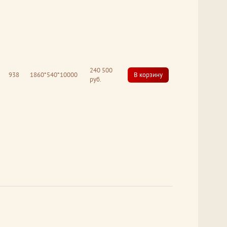
240 500
938
1860*540*10000
В корзину
руб.