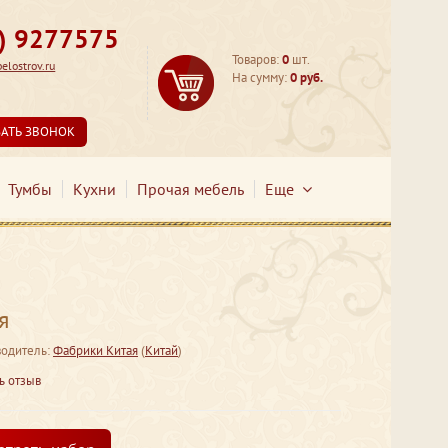
3) 9277575
Товаров:
0
шт.
lostrov.ru
На сумму:
0 руб.
ЗАТЬ ЗВОНОК
Тумбы
Кухни
Прочая мебель
Еще
я
одитель:
Фабрики Китая
(
Китай
)
ь отзыв