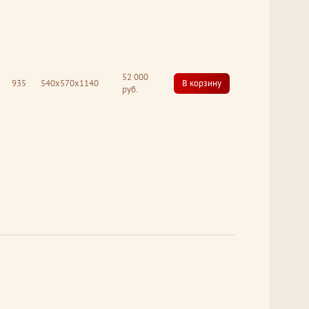
52 000
935
540x570x1140
В корзину
руб.