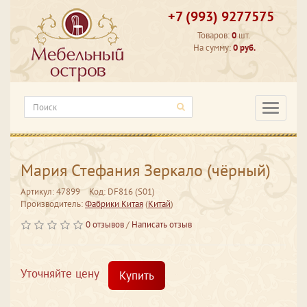
+7 (993) 9277575
Товаров:
0
шт.
На сумму:
0 руб.
Категори
Мария Стефания Зеркало (чёрный)
Артикул: 47899
Код: DF816 (S01)
Производитель:
Фабрики Китая
(
Китай
)
0 отзывов
/
Написать отзыв
Уточняйте цену
Купить