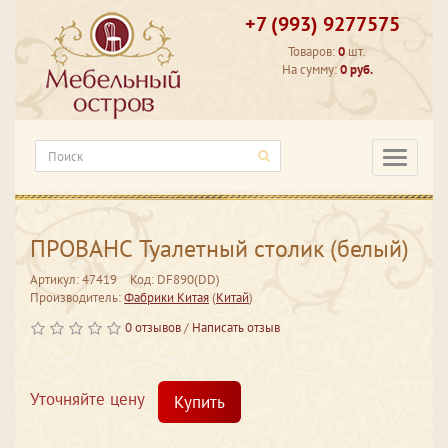
+7 (993) 9277575
Товаров:
0
шт.
На сумму:
0 руб.
Категори
ПРОВАНС Туалетный столик (белый)
Артикул: 47419
Код: DF890(DD)
Производитель:
Фабрики Китая
(
Китай
)
0 отзывов
/
Написать отзыв
Уточняйте цену
Купить