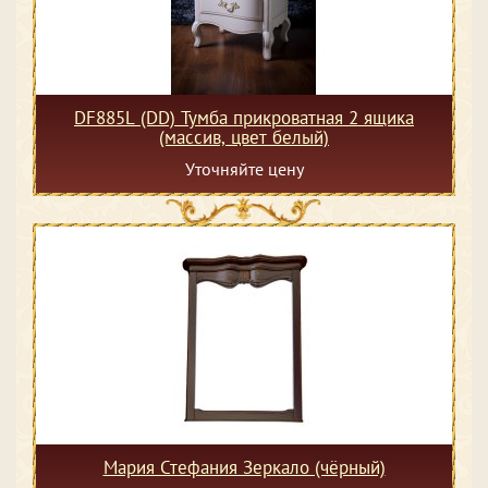
DF885L (DD) Тумба прикроватная 2 ящика
(массив, цвет белый)
Уточняйте цену
Мария Стефания Зеркало (чёрный)