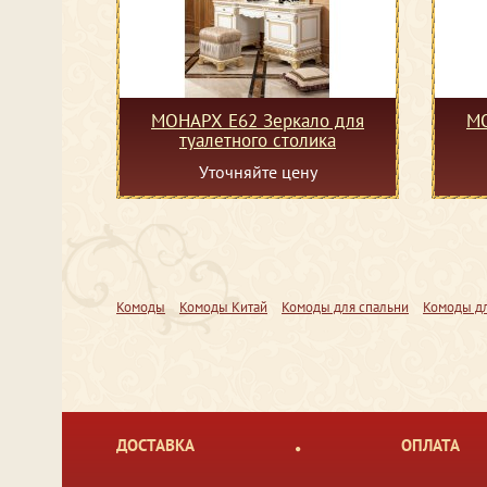
МОНАРХ Е62 Зеркало для
МО
туалетного столика
Уточняйте цену
Комоды
Комоды Китай
Комоды для спальни
Комоды дл
ДОСТАВКА
ОПЛАТА