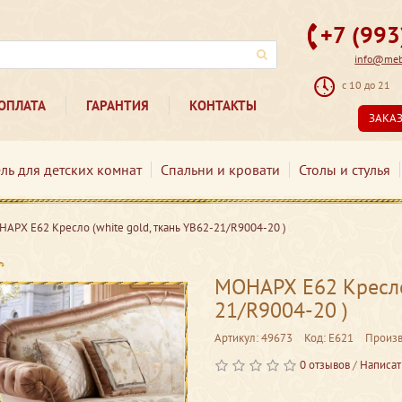
+7 (99
info@mebe
с 10 до 21
ОПЛАТА
ГАРАНТИЯ
КОНТАКТЫ
ЗАКА
ль для детских комнат
Спальни и кровати
Столы и стулья
АРХ Е62 Кресло (white gold, ткань YB62-21/R9004-20 )
МОНАРХ Е62 Кресло 
21/R9004-20 )
Артикул: 49673
Код: Е621
Произв
0 отзывов
/
Написат