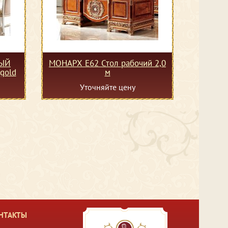
НЫЙ
МОНАРХ Е62 Стол рабочий 2,0
e gold
м
Уточняйте цену
НТАКТЫ