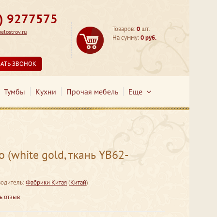
3) 9277575
Товаров:
0
шт.
lostrov.ru
На сумму:
0 руб.
ЗАТЬ ЗВОНОК
Тумбы
Кухни
Прочая мебель
Еще
(white gold, ткань YB62-
одитель:
Фабрики Китая
(
Китай
)
ь отзыв