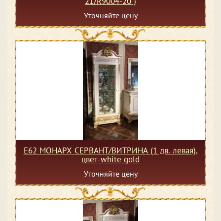
21/R9004-20 )
Уточняйте цену
Е62 МОНАРХ СЕРВАНТ/ВИТРИНА (1 дв. левая),
цвет-white gold
Уточняйте цену