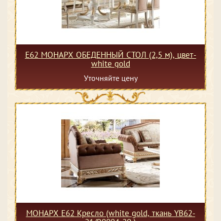
Е62 МОНАРХ ОБЕДЕННЫЙ СТОЛ (2,5 м), цвет-
white gold
Уточняйте цену
МОНАРХ Е62 Кресло (white gold, ткань YB62-