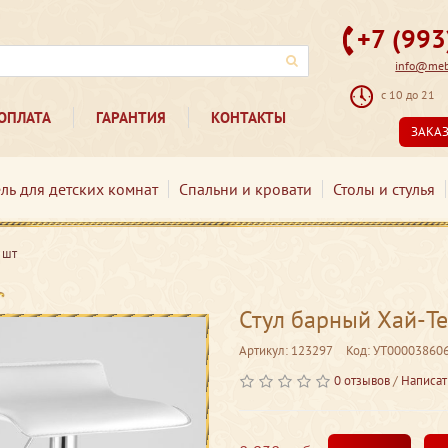
+7 (99
info@mebe
с 10 до 21
ОПЛАТА
ГАРАНТИЯ
КОНТАКТЫ
ЗАКА
ль для детских комнат
Спальни и кровати
Столы и стулья
 шт
Стул барный Хай-Те
Артикул: 123297
Код: УТ00003860
0 отзывов
/
Написат