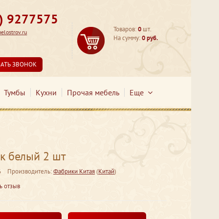
3) 9277575
Товаров:
0
шт.
lostrov.ru
На сумму:
0 руб.
ЗАТЬ ЗВОНОК
Тумбы
Кухни
Прочая мебель
Еще
к белый 2 шт
6
Производитель:
Фабрики Китая
(
Китай
)
ь отзыв