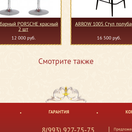
 барный PORSCHE красный
ARROW 1005 Стул полуб
2 шт
12 000 руб.
16 500 руб.
Смотрите также
ГАРАНТИЯ
КО
8(993) 927-75-75
Предложен