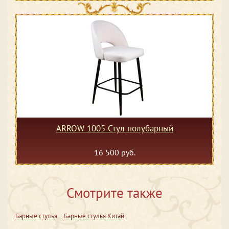
ARROW 1005 Стул полубарный
16 500 руб.
Смотрите также
Барные стулья
Барные стулья Китай