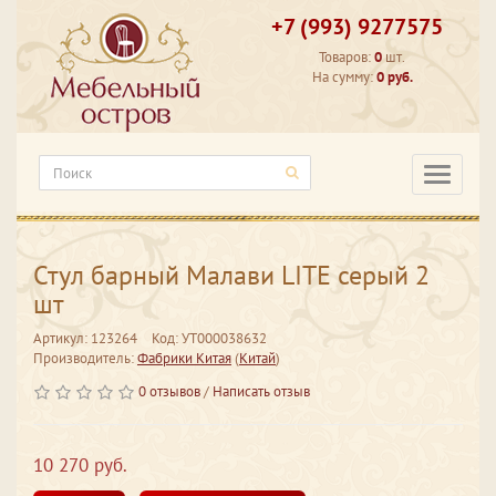
+7 (993) 9277575
Товаров:
0
шт.
На сумму:
0 руб.
Категори
Стул барный Малави LITE серый 2
шт
Артикул: 123264
Код: УТ000038632
Производитель:
Фабрики Китая
(
Китай
)
0 отзывов
/
Написать отзыв
10 270 руб.