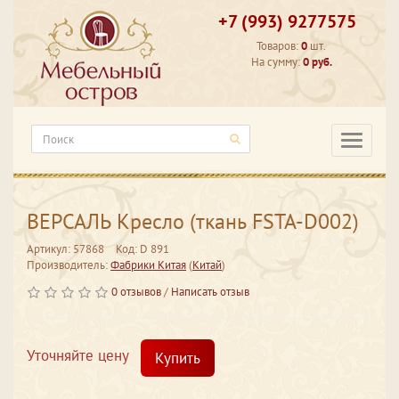
+7 (993) 9277575
Товаров:
0
шт.
На сумму:
0 руб.
Категори
ВЕРСАЛЬ Кресло (ткань FSTA-D002)
Артикул: 57868
Код: D 891
Производитель:
Фабрики Китая
(
Китай
)
0 отзывов
/
Написать отзыв
Уточняйте цену
Купить