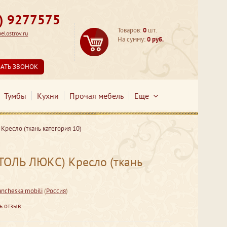
3) 9277575
Товаров:
0
шт.
lostrov.ru
На сумму:
0 руб.
ЗАТЬ ЗВОНОК
Тумбы
Кухни
Прочая мебель
Еще
ресло (ткань категория 10)
ТОЛЬ ЛЮКС) Кресло (ткань
ancheska mobili
(
Россия
)
ь отзыв