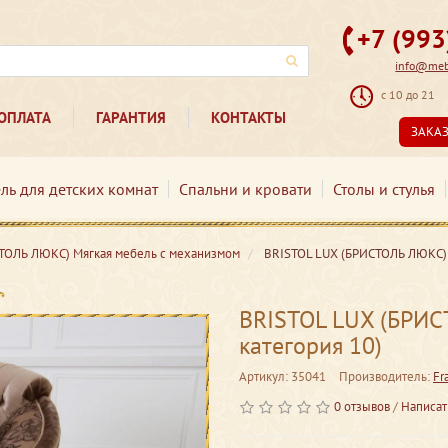
+7 (99
info@mebe
с 10 до 21
ОПЛАТА
ГАРАНТИЯ
КОНТАКТЫ
ЗАКА
ль для детских комнат
Спальни и кровати
Столы и стулья
ТОЛЬ ЛЮКС) Мягкая мебель с механизмом
BRISTOL LUX (БРИСТОЛЬ ЛЮКС) К
BRISTOL LUX (БРИС
категория 10)
Артикул: 35041
Производитель:
Fr
0 отзывов
/
Написат