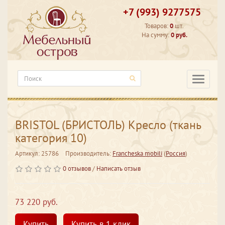
+7 (993) 9277575
Товаров:
0
шт.
На сумму:
0 руб.
Категори
BRISTOL (БРИСТОЛЬ) Кресло (ткань
категория 10)
Артикул: 25786
Производитель:
Francheska mobili
(
Россия
)
0 отзывов
/
Написать отзыв
73 220 руб.
Купить
Купить в 1 клик