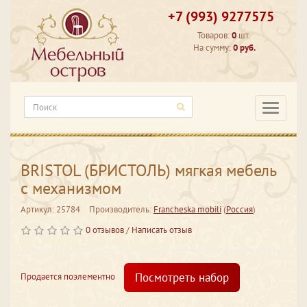
+7 (993) 9277575
Товаров:
0
шт.
На сумму:
0 руб.
Категори
BRISTOL (БРИСТОЛЬ) мягкая мебель
с механизмом
Артикул: 25784
Производитель:
Francheska mobili
(
Россия
)
0 отзывов
/
Написать отзыв
Посмотреть набор
Продается поэлементно