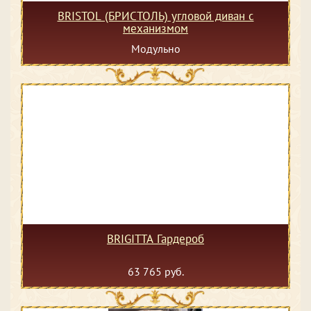
BRISTOL (БРИСТОЛЬ) угловой диван с
механизмом
Модульно
BRIGITTA Гардероб
63 765 руб.