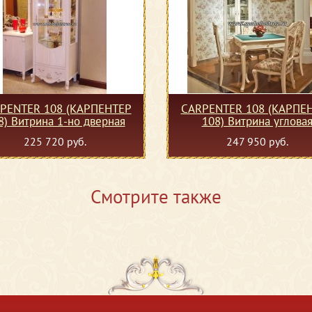
PENTER 108 (КАРПЕНТЕР
CARPENTER 108 (КАРПЕ
8) Витрина 1-но дверная
108) Витрина углова
225 720 руб.
247 950 руб.
Смотрите также