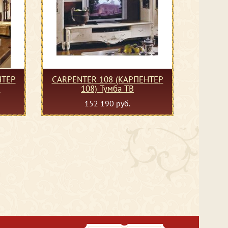
НТЕР
CARPENTER 108 (КАРПЕНТЕР
я
108) Тумба ТВ
152 190 руб.