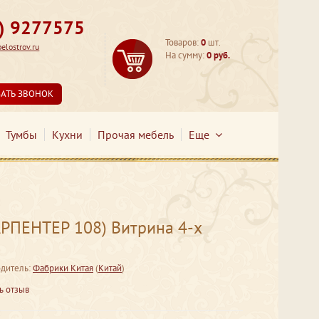
3) 9277575
Товаров:
0
шт.
lostrov.ru
На сумму:
0 руб.
ЗАТЬ ЗВОНОК
Тумбы
Кухни
Прочая мебель
Еще
РПЕНТЕР 108) Витрина 4-х
дитель:
Фабрики Китая
(
Китай
)
ь отзыв