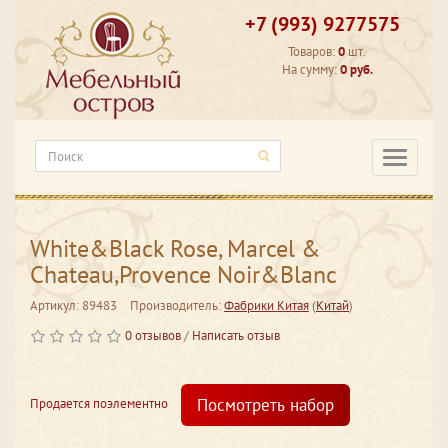
+7 (993) 9277575
Товаров:
0
шт.
На сумму:
0 руб.
Категори
White&Black Rose, Marcel &
Chateau,Provence Noir&Blanc
Артикул: 89483
Производитель:
Фабрики Китая
(
Китай
)
0 отзывов
/
Написать отзыв
Посмотреть набор
Продается поэлементно