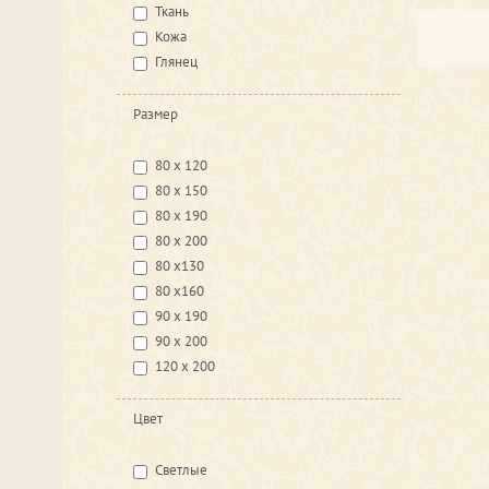
Ткань
Кожа
Глянец
Размер
80 х 120
80 х 150
80 х 190
80 х 200
80 х130
80 х160
90 х 190
90 х 200
120 х 200
Цвет
Светлые