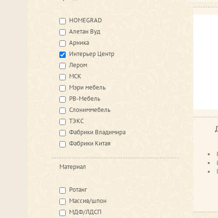
HOMEGRAD
Алетан Вуд
Арника
Интерьер Центр
Лером
МСК
Мэри мебель
РВ-Мебель
Слониммебель
ТЭКС
Фабрики Владимира
Фабрики Китая
Материал
Ротанг
Массив/шпон
МДФ/ЛДСП