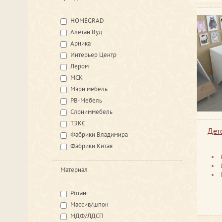
HOMEGRAD
Алетан Вуд
Арника
Интерьер Центр
Лером
МСК
Мэри мебель
РВ-Мебель
Слониммебель
ТЭКС
Дет
Фабрики Владимира
Фабрики Китая
Ц
Материал
Ротанг
Массив/шпон
МДФ/ЛДСП