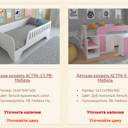
ская кровать АСТРА-13 РВ-
Детская кровать АСТРА 9
Мебель
Мебель
Размер: 1640*840*600
Размер: 1632x990x900
вет: Белый/оранжевый, салатовый, голубой, Венге, розовый, Дуб молочный, Орех, дуб шамони, Белый, Железный камень
Цвет: Дуб молочный, белый, дуб сонома/оранжевый, салатовый, голубой, венге, розовый, дуб молочный, орех, дуб шамони, дуб сонома, железный 
Производитель: РВ-Мебель Москва
Производитель: РВ-Мебель Мос
Уточните наличие
Уточните наличие
Уточняйте цену
Уточняйте цену