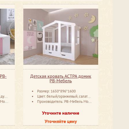
 РВ-
Детская кровать АСТРА домик
РВ-Мебель
Размер: 1650*896*1600
камень, белый
Цвет: белый/оранжевый, салатовый, голубой, Венге, розовый, белый, Орех, дуб шамони
ква
Производитель: РВ-Мебель Москва
Уточните наличие
Уточняйте цену