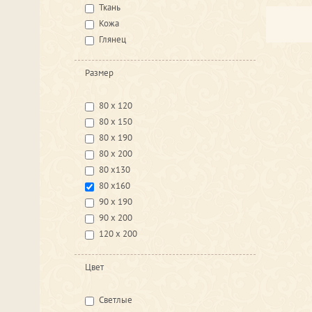
Ткань
Кожа
Глянец
Размер
80 х 120
80 х 150
80 х 190
80 х 200
80 х130
80 х160
90 х 190
90 х 200
120 х 200
Цвет
Светлые