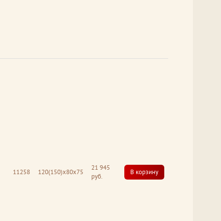
21 945
11258
120(150)х80х75
В корзину
руб.