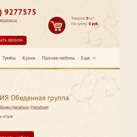
3) 9277575
Товаров:
0
шт.
lostrov.ru
На сумму:
0 руб.
ЗАТЬ ЗВОНОК
Тумбы
Кухни
Прочая мебель
Еще
Я Обеденная группа
брики Малайзии
(
Малайзия
)
ь отзыв