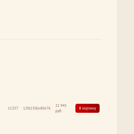
21 945
11257
120(150)х80х76
В корзину
руб.