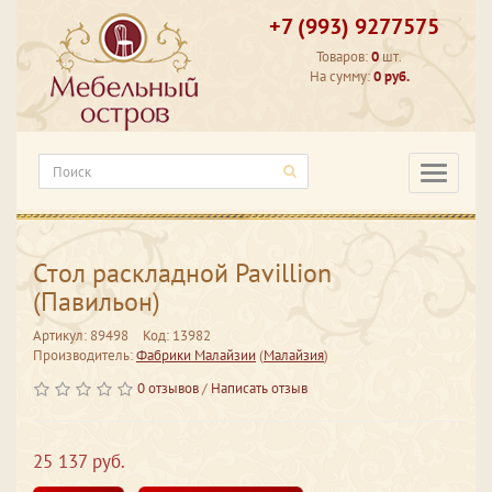
+7 (993) 9277575
Товаров:
0
шт.
На сумму:
0 руб.
Категори
Стол раскладной Pavillion
(Павильон)
Артикул: 89498
Код: 13982
Производитель:
Фабрики Малайзии
(
Малайзия
)
0 отзывов
/
Написать отзыв
25 137 руб.