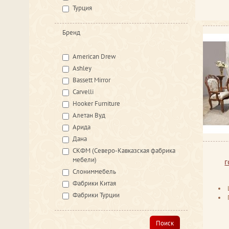
Турция
Бренд
American Drew
Ashley
Bassett Mirror
Carvelli
Hooker Furniture
Алетан Вуд
Арида
Дана
СКФМ (Северо-Кавказская фабрика
мебели)
г
Слониммебель
Фабрики Китая
Фабрики Турции
Поиск