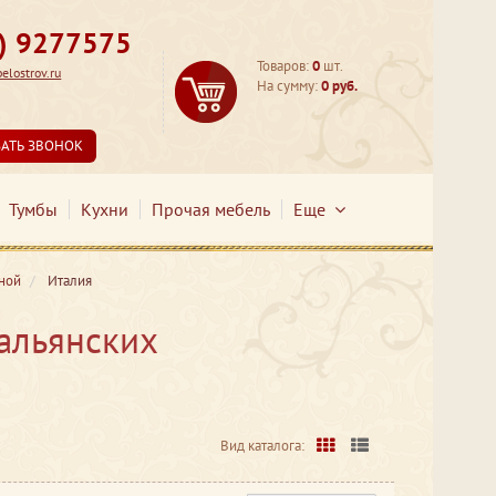
3) 9277575
Товаров:
0
шт.
lostrov.ru
На сумму:
0 руб.
ЗАТЬ ЗВОНОК
Тумбы
Кухни
Прочая мебель
Еще
ной
Италия
альянских
Вид каталога: