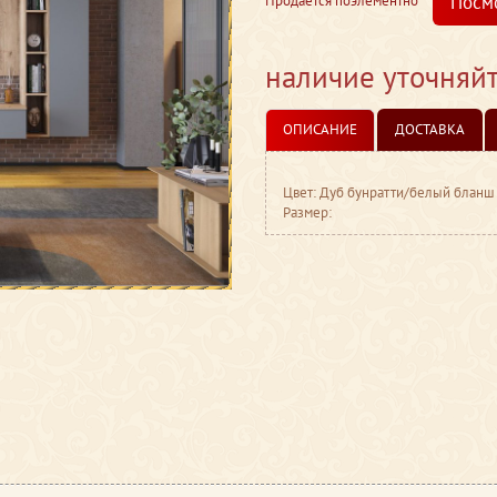
Посм
Продается поэлементно
наличие уточняй
ОПИСАНИЕ
ДОСТАВКА
Цвет: Дуб бунратти/белый бланш
Размер: