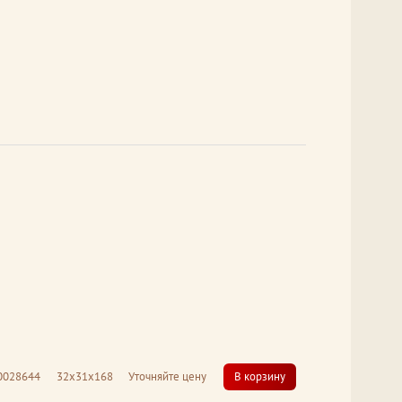
0028644
32x31x168
Уточняйте цену
В корзину