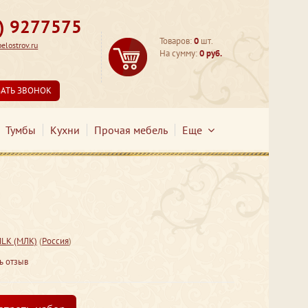
3) 9277575
Товаров:
0
шт.
lostrov.ru
На сумму:
0 руб.
ЗАТЬ ЗВОНОК
Тумбы
Кухни
Прочая мебель
Еще
LK (МЛК)
(
Россия
)
ь отзыв