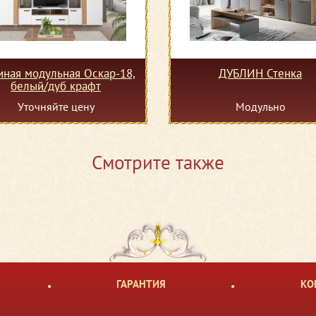
иная модульная Оскар-18,
ДУБЛИН Стенка
белый/дуб крафт
Уточняйте цену
Модульно
Смотрите также
ГАРАНТИЯ
КО