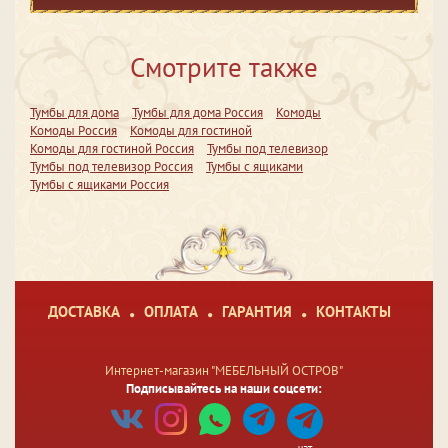
Смотрите также
Тумбы для дома
Тумбы для дома Россия
Комоды
Комоды Россия
Комоды для гостиной
Комоды для гостиной Россия
Тумбы под телевизор
Тумбы под телевизор Россия
Тумбы с ящиками
Тумбы с ящиками Россия
ДОСТАВКА
ОПЛАТА
ГАРАНТИЯ
КОНТАКТЫ
Интернет-магазин "МЕБЕЛЬНЫЙ ОСТРОВ"
Подписывайтесь на наши соцсети: