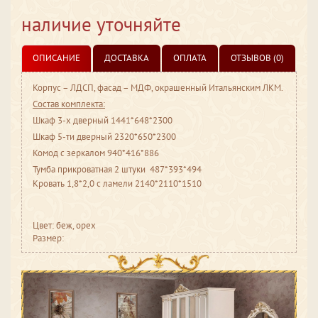
наличие уточняйте
ОПИСАНИЕ
ДОСТАВКА
ОПЛАТА
ОТЗЫВОВ (0)
Корпус – ЛДСП, фасад – МДФ, окрашенный Итальянским ЛКМ.
Состав комплекта:
Шкаф 3-х дверный 1441*648*2300
Шкаф 5-ти дверный 2320*650*2300
Комод с зеркалом 940*416*886
Тумба прикроватная 2 штуки 487*393*494
Кровать 1,8*2,0 с ламели 2140*2110*1510
Цвет: беж, орех
Размер: