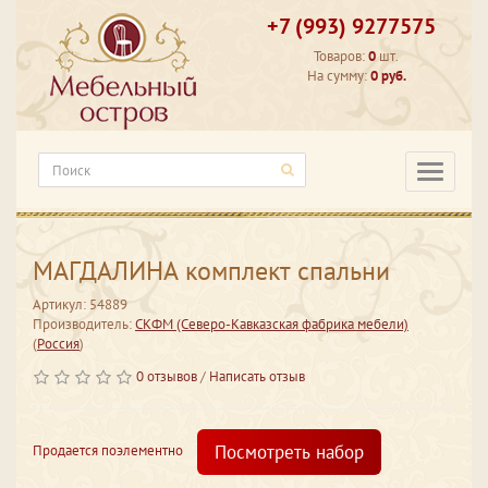
+7 (993) 9277575
Товаров:
0
шт.
На сумму:
0 руб.
Категори
МАГДАЛИНА комплект спальни
Артикул: 54889
Производитель:
СКФМ (Северо-Кавказская фабрика мебели)
(
Россия
)
0 отзывов
/
Написать отзыв
Посмотреть набор
Продается поэлементно