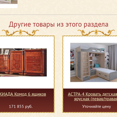
Другие товары из этого раздела
ЖИАДА Комод 6 ящиков
АСТРА-4 Кровать детская
ярусная (левая/правая
171 855 руб.
Уточняйте цену