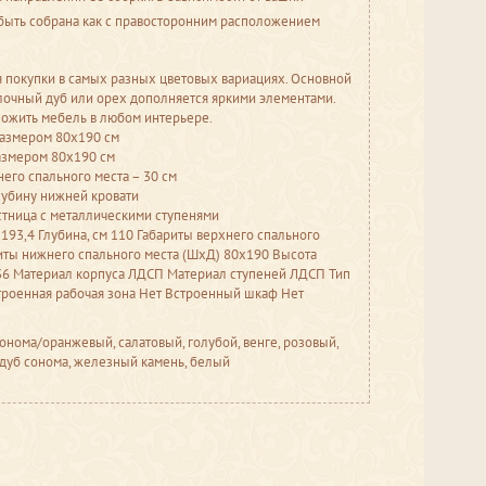
быть собрана как с правосторонним расположением
я покупки в самых разных цветовых вариациях. Основной
лочный дуб или орех дополняется яркими элементами.
ложить мебель в любом интерьере.
размером 80х190 см
азмером 80х190 см
его спального места – 30 см
лубину нижней кровати
стница с металлическими ступенями
 193,4 Глубина, см 110 Габариты верхнего спального
иты нижнего спального места (ШхД) 80х190 Высота
 36 Материал корпуса ЛДСП Материал ступеней ЛДСП Тип
троенная рабочая зона Нет Встроенный шкаф Нет
онома/оранжевый, салатовый, голубой, венге, розовый,
 дуб сонома, железный камень, белый