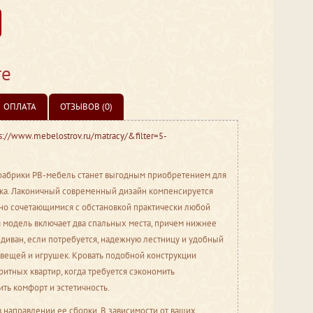
те
ОПЛАТА
ОТЗЫВОВ (0)
s://www.mebelostrov.ru/matracy/&filter=5-
т фабрики РВ-мебель станет выгодным приобретением для
енка. Лаконичный современный дизайн компенсируется
чно сочетающимися с обстановкой практически любой
 модель включает два спальных места, причем нижнее
диван, если потребуется, надежную лестницу и удобный
 вещей и игрушек. Кровать подобной конструкции
ритных квартир, когда требуется сэкономить
ить комфорт и эстетичность.
 направлении ее сборки. В зависимости от ваших