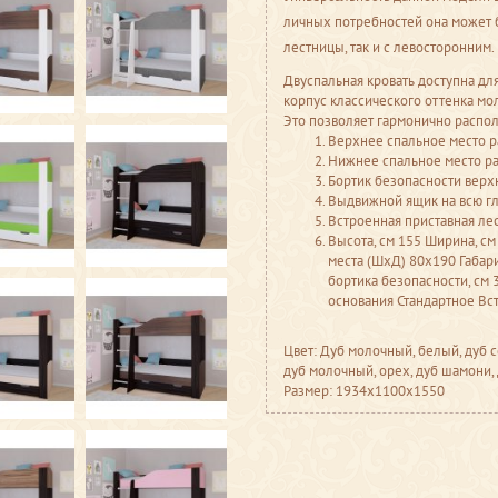
личных потребностей она может 
лестницы, так и с левосторонним.
Двуспальная кровать доступна дл
корпус классического оттенка мо
Это позволяет гармонично распо
Верхнее спальное место 
Нижнее спальное место р
Бортик безопасности верхн
Выдвижной ящик на всю г
Встроенная приставная ле
Высота, см 155 Ширина, см
места (ШхД) 80х190 Габар
бортика безопасности, см
основания Стандартное Вс
Цвет: Дуб молочный, белый, дуб с
дуб молочный, орех, дуб шамони,
Размер: 1934x1100x1550