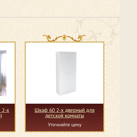
 2-х
Шкаф 60 2-х дверный для
)
детской комнаты
Уточняйте цену