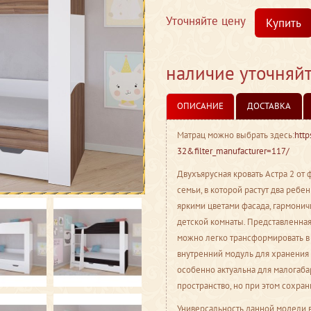
Уточняйте цену
Купить
наличие уточняй
ОПИСАНИЕ
ДОСТАВКА
Матрац можно выбрать здесь:
http
32&filter_manufacturer=117/
Двухъярусная кровать Астра 2 о
семьи, в которой растут два реб
яркими цветами фасада, гармони
детской комнаты. Представленная
можно легко трансформировать в 
внутренний модуль для хранения
особенно актуальна для малогаба
пространство, но при этом сохран
Универсальность данной модели в