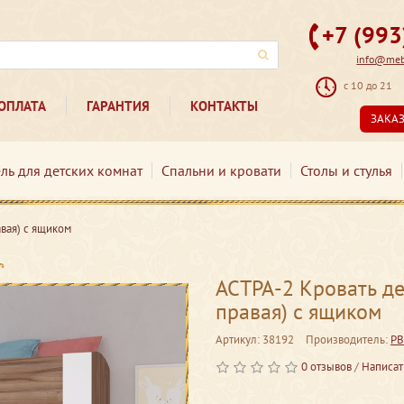
+7 (99
info@mebe
с 10 до 21
ОПЛАТА
ГАРАНТИЯ
КОНТАКТЫ
ЗАКА
ль для детских комнат
Спальни и кровати
Столы и стулья
авая) с ящиком
АСТРА-2 Кровать де
правая) с ящиком
Артикул: 38192
Производитель:
РВ
0 отзывов
/
Написат