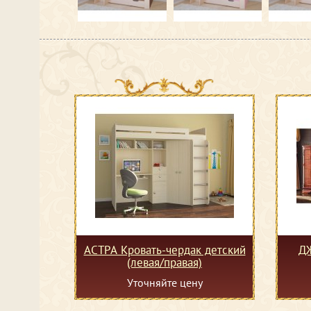
АСТРА Кровать-чердак детский
Д
(левая/правая)
Уточняйте цену