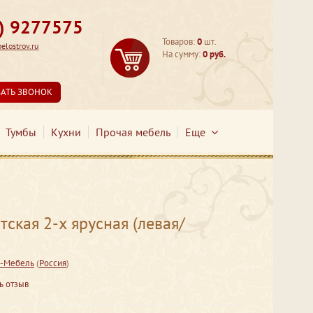
3) 9277575
Товаров:
0
шт.
lostrov.ru
На сумму:
0 руб.
ЗАТЬ ЗВОНОК
Тумбы
Кухни
Прочая мебель
Еще
тская 2-х ярусная (левая/
-Мебель
(
Россия
)
ь отзыв