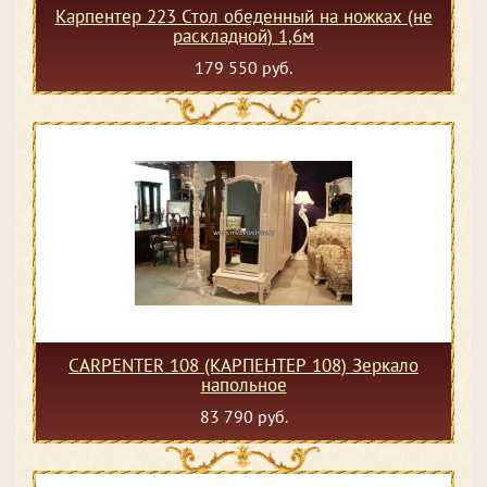
Карпентер 223 Стол обеденный на ножках (не
раскладной) 1,6м
179 550 руб.
CARPENTER 108 (КАРПЕНТЕР 108) Зеркало
напольное
83 790 руб.