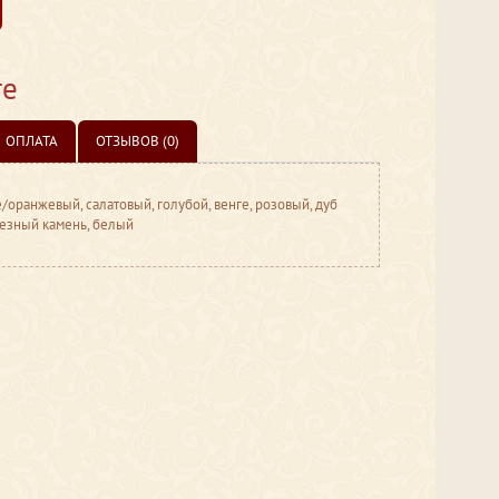
те
ОПЛАТА
ОТЗЫВОВ (0)
/оранжевый, салатовый, голубой, венге, розовый, дуб
лезный камень, белый