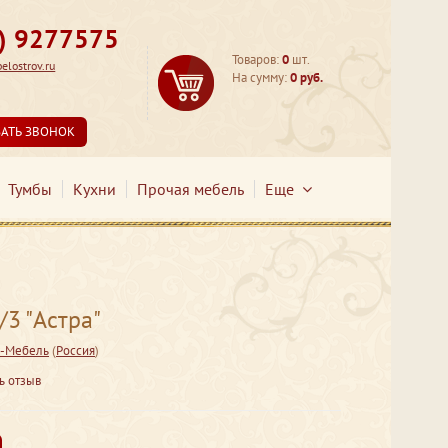
3) 9277575
Товаров:
0
шт.
lostrov.ru
На сумму:
0 руб.
ЗАТЬ ЗВОНОК
Тумбы
Кухни
Прочая мебель
Еще
/3 "Астра"
-Мебель
(
Россия
)
ь отзыв