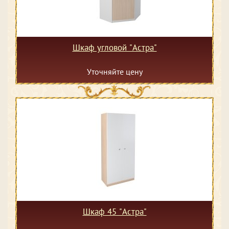
Шкаф угловой "Астра"
Уточняйте цену
Шкаф 45 "Астра"