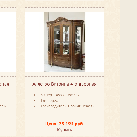
рная
Аллегро Витрина 4-х дверная
Размер: 1899x508x2325
Цвет: орех
русь
Производитель: Слониммебель Беларусь
Цена: 75 195 руб.
Купить