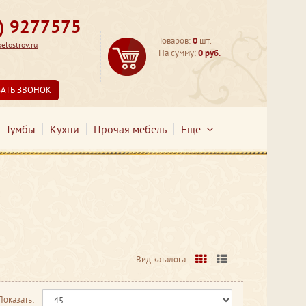
3) 9277575
Товаров:
0
шт.
lostrov.ru
На сумму:
0 руб.
ЗАТЬ ЗВОНОК
Тумбы
Кухни
Прочая мебель
Еще
Вид каталога:
Показать: