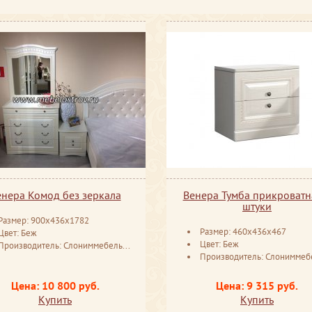
енера Комод без зеркала
Венера Тумба прикроватн
штуки
Размер: 900x436x1782
Размер: 460x436x467
Цвет: Беж
Цвет: Беж
Производитель: Слониммебель Беларусь
Производитель: Слониммебель Бела
Цена: 10 800 руб.
Цена: 9 315 руб.
Купить
Купить