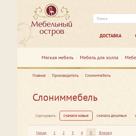
ДОСТАВКА
Мягкая мебель
Мебель для холла
Мебе
Главная
Производитель
Слониммебель
Слониммебель
сначала новые
сначала дешевые
Сортировать:
Назад
1
2
3
4
5
Вперед