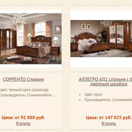
СОРРЕНТО Спальня
АЛЛЕГРО 6Д1 спальня с 6
дверным шкафом
Цвет: темный орех (шоколад)
Цвет: орех
Производитель: Слониммебель Беларусь
Производитель: Слониммебель Бела
Цена: от 92 880 руб.
Цена: от 147 825 руб.
Купить
Купить