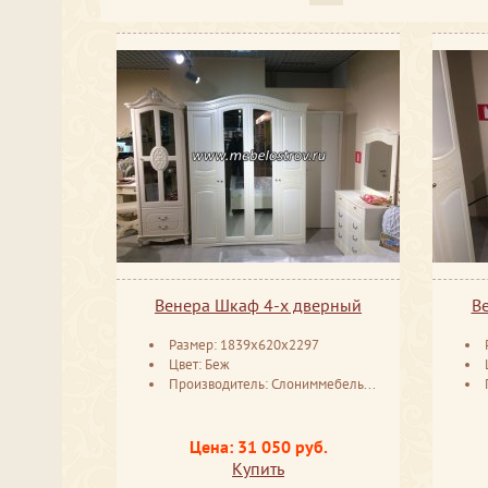
Венера Шкаф 4-х дверный
В
Размер: 1839x620x2297
Цвет: Беж
Производитель: Слониммебель Беларусь
Цена: 31 050 руб.
Купить