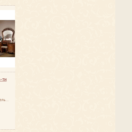
-ти
русь