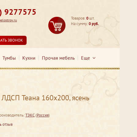
3) 9277575
Товаров:
0
шт.
lostrov.ru
На сумму:
0 руб.
ЗАТЬ ЗВОНОК
Тумбы
Кухни
Прочая мебель
Еще
 ЛДСП Теана 160х200, ясень
роизводитель:
ТЭКС
(
Россия
)
ь отзыв