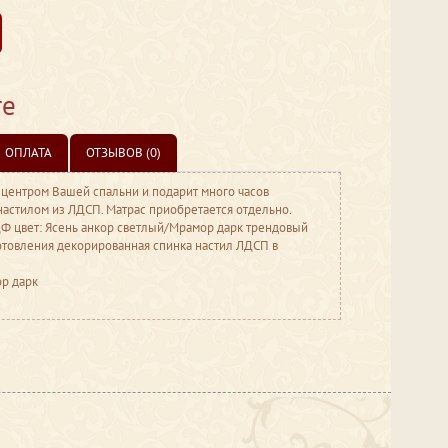
те
ОПЛАТА
ОТЗЫВОВ (0)
т центром Вашей спальни и подарит много часов
настилом из ЛДСП. Матрас приобретается отдельно.
 цвет: Ясень анкор светлый/Мрамор дарк трендовый
товления декорированная спинка настил ЛДСП в
ор дарк