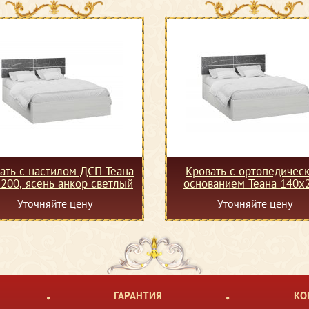
ать с настилом ДСП Теана
Кровать с ортопедичес
200, ясень анкор светлый
основанием Теана 140х2
ясень анкор светлый
Уточняйте цену
Уточняйте цену
ГАРАНТИЯ
КО