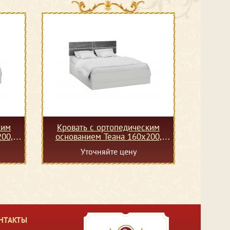
ким
Кровать с ортопедическим
00,
основанием Теана 160х200,
ясень анкор светлый
Уточняйте цену
НТАКТЫ