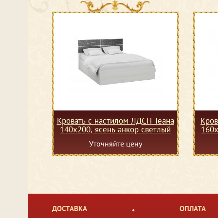
Кровать с настилом ЛДСП Теана
Кров
140х200, ясень анкор светлый
160х
Уточняйте цену
ДОСТАВКА
ОПЛАТА