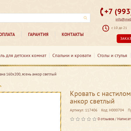
+7 (99
info@mebe
с 10 до 21
ОПЛАТА
ГАРАНТИЯ
КОНТАКТЫ
ЗАКА
ль для детских комнат
Спальни и кровати
Столы и стулья
ана 160х200, ясень анкор светлый
Кровать с настилом
анкор светлый
Артикул: 117406
Код: Н000704
П
0 отзывов
/
Написат