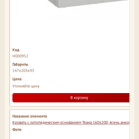
Н000952
147x203x93
Уточняйте цену
В корзину
Кровать с ортопедическим основанием Теана 160х200, ясень анкор све