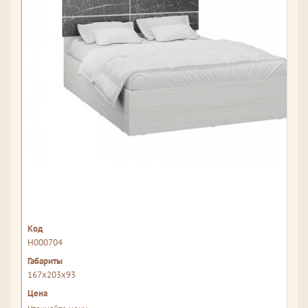
Н000704
167x203x93