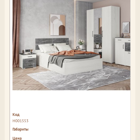
Н001553