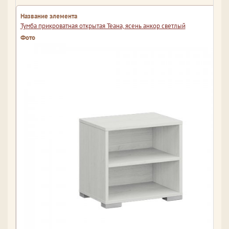
Тумба прикроватная открытая Теана, ясень анкор светлый