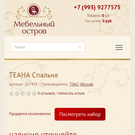
+7 (993) 9277575
Товаров:
0
шт.
На сумму:
0 руб.
Категори
ТЕАНА Спальня
Артикул: 117419
Производитель:
ТЭКС
(
Россия
)
0 отзывов
/
Написать отзыв
Посмотреть набор
Продается поэлементно
наличие уточняйте