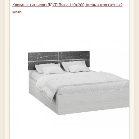
Кровать с настилом ЛДСП Теана 140х200, ясень анкор светлый