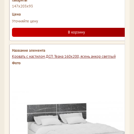
147x203x93
Уточняйте цену
В корзину
Кровать с настилом ДСП Теана 160х200, ясень анкор светлый