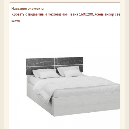
Кровать с подъемным механизмом Теана 160х200, ясень анкор светлый