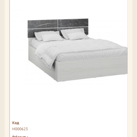
Н000623