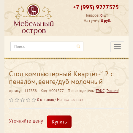
+7 (993) 9277575
Товаров:
0
шт.
На сумму:
0 руб.
Категори
Стол компьютерный Квартет-12 с
пеналом, венге/дуб молочный
Артикул: 117858
Код: Н001577
Производитель:
ТЭКС
(
Россия
)
0 отзывов
/
Написать отзыв
Уточняйте цену
Купить