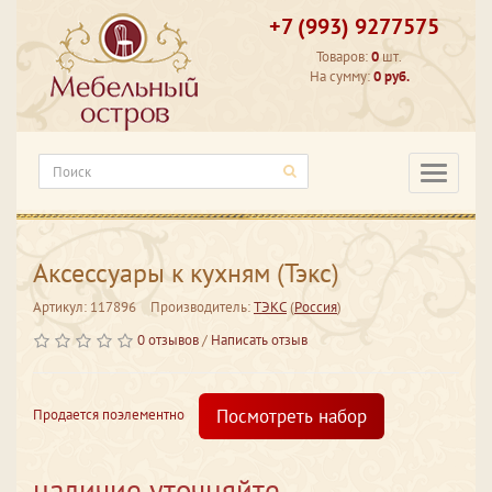
+7 (993) 9277575
Товаров:
0
шт.
На сумму:
0 руб.
Категори
Аксессуары к кухням (Тэкс)
Артикул: 117896
Производитель:
ТЭКС
(
Россия
)
0 отзывов
/
Написать отзыв
Посмотреть набор
Продается поэлементно
наличие уточняйте