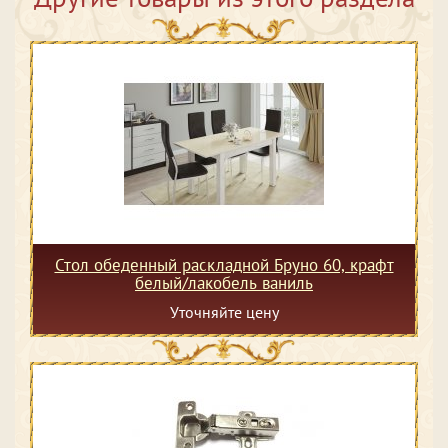
Стол обеденный раскладной Бруно 60, крафт
белый/лакобель ваниль
Уточняйте цену