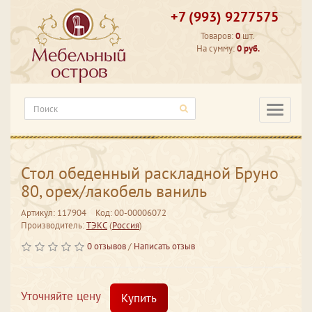
+7 (993) 9277575
Товаров:
0
шт.
На сумму:
0 руб.
Категори
Стол обеденный раскладной Бруно
80, орех/лакобель ваниль
Артикул: 117904
Код: 00-00006072
Производитель:
ТЭКС
(
Россия
)
0 отзывов
/
Написать отзыв
Уточняйте цену
Купить