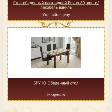
Стол обеденный раскладной Бруно 80, венге/
лакобель ваниль
Уточняйте цену
БРУНО Обеденный стол
Модульно