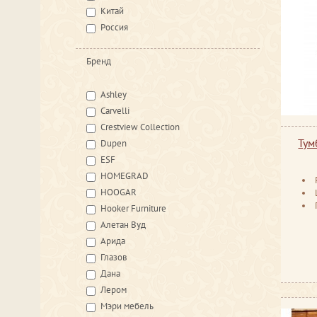
Китай
Россия
Бренд
Ashley
Carvelli
Crestview Collection
Тум
Dupen
ESF
HOMEGRAD
HOOGAR
Hooker Furniture
Алетан Вуд
Арида
Глазов
Дана
Лером
Мэри мебель