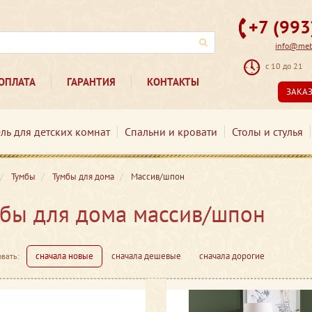
+7 (99
info@mebe
с 10 до 21
ОПЛАТА
ГАРАНТИЯ
КОНТАКТЫ
ЗАКА
ль для детских комнат
Спальни и кровати
Столы и стулья
Тумбы
Тумбы для дома
Массив/шпон
бы для дома массив/шпон
сначала новые
сначала дешевые
сначала дорогие
вать: