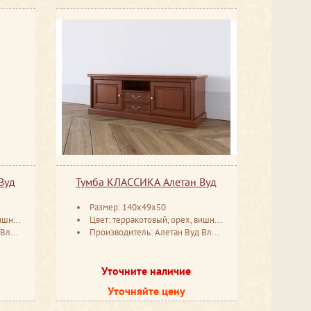
Вуд
Тумба КЛАССИКА Алетан Вуд
Размер: 140x49x50
ая кость
Цвет: терракотовый, орех, вишня, антик, белая эмаль, слоновая кость
мир
Производитель: Алетан Вуд Владимир
Уточните наличие
Уточняйте цену