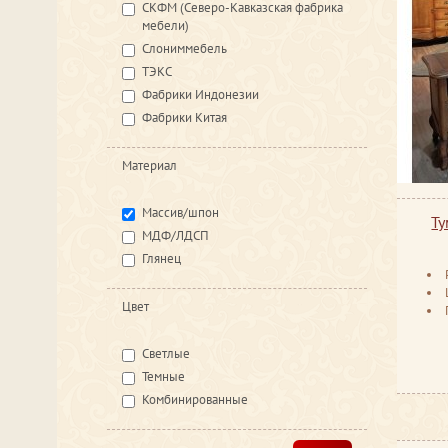
СКФМ (Северо-Кавказская фабрика
мебели)
Слониммебель
ТЭКС
Фабрики Индонезии
Фабрики Китая
Материал
Массив/шпон
Т
МДФ/ЛДСП
Глянец
Цвет
Светлые
Темные
Комбинированные