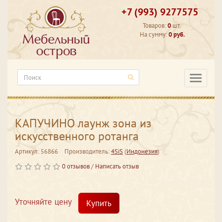
+7 (993) 9277575
Товаров:
0
шт.
На сумму:
0 руб.
Категори
КАПУЧИНО лаунж зона из
искусственного ротанга
Артикул: 56866
Производитель:
4SiS
(
Индонезия
)
0 отзывов
/
Написать отзыв
Уточняйте цену
Купить