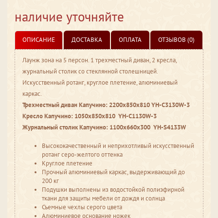
наличие уточняйте
ОПИСАНИЕ
ДОСТАВКА
ОПЛАТА
ОТЗЫВОВ (0)
Лаунж зона на 5 персон. 1 трехместный диван, 2 кресла,
журнальный столик со стеклянной столешницей.
Искусственный ротанг, круглое плетение, алюминиевый
каркас.
Трехместный диван Капучино: 2200х850х810 YH-C3130W-3
Кресло Капучино: 1050х850х810 YH-C1130W-3
Журнальный столик Капучино: 1100х660х300 YH-S4133W
Высококачественный и неприхотливый искусственный
ротанг серо-желтого оттенка
Круглое плетение
Прочный алюминиевый каркас, выдерживающий до
200 кг
Подушки выполнены из водостойкой полиэфирной
ткани для защиты мебели от дождя и солнца
Съемные чехлы серого цвета
Алюминиевое основание ножек