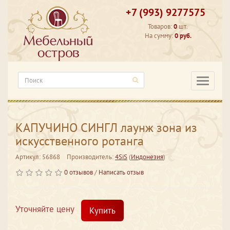
+7 (993) 9277575
Товаров:
0
шт.
На сумму:
0 руб.
Категори
КАПУЧИНО СИНГЛ лаунж зона из
искусственного ротанга
Артикул: 56868
Производитель:
4SiS
(
Индонезия
)
0 отзывов
/
Написать отзыв
Уточняйте цену
Купить