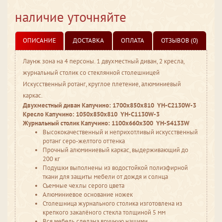
наличие уточняйте
ОПИСАНИЕ
ДОСТАВКА
ОПЛАТА
ОТЗЫВОВ (0)
Лаунж зона на 4 персоны. 1 двухместный диван, 2 кресла,
журнальный столик со стеклянной столешницей
Искусственный ротанг, круглое плетение, алюминиевый
каркас.
Двухместный диван Капучино: 1700х850х810 YH-C2130W-3
Кресло Капучино: 1050х850х810 YH-C1130W-3
Журнальный столик Капучино: 1100х660х300 YH-S4133W
Высококачественный и неприхотливый искусственный
ротанг серо-желтого оттенка
Прочный алюминиевый каркас, выдерживающий до
200 кг
Подушки выполнены из водостойкой полиэфирной
ткани для защиты мебели от дождя и солнца
Съемные чехлы серого цвета
Алюминиевое основание ножек
Столешница журнального столика изготовлена из
крепкого закалёного стекла толщиной 5 мм
Вся мебель сделана вручную нашими