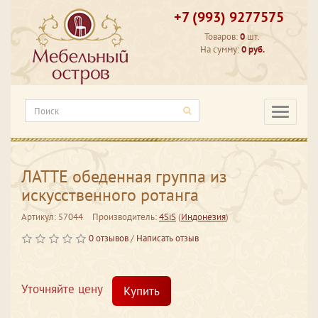
+7 (993) 9277575
Товаров:
0
шт.
На сумму:
0 руб.
Категори
ЛАТТЕ обеденная группа из
искусственного ротанга
Артикул: 57044
Производитель:
4SiS
(
Индонезия
)
0 отзывов
/
Написать отзыв
Уточняйте цену
Купить