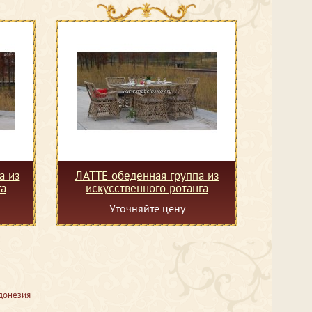
а из
ЛАТТЕ обеденная группа из
га
искусственного ротанга
Уточняйте цену
донезия