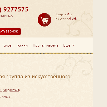
3) 9277575
Товаров:
0
шт.
lostrov.ru
На сумму:
0 руб.
ЗАТЬ ЗВОНОК
Тумбы
Кухни
Прочая мебель
Еще
я группа из искусственного
iS
(
Индонезия
)
ь отзыв