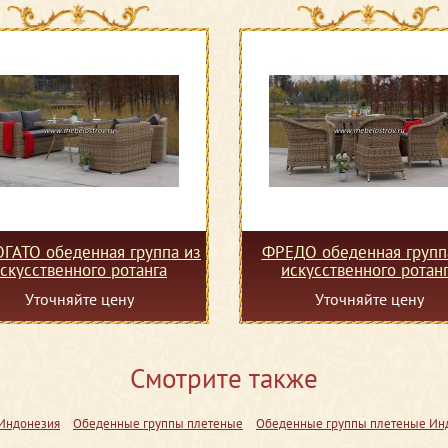
ГАТО обеденная группа из
ФРЕДО обеденная групп
скусственного ротанга
искусственного ротан
Уточняйте цену
Уточняйте цену
Смотрите также
 Индонезия
Обеденные группы плетеные
Обеденные группы плетеные Ин