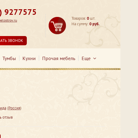
3) 9277575
Товаров:
0
шт.
lostrov.ru
На сумму:
0 руб.
ЗАТЬ ЗВОНОК
Тумбы
Кухни
Прочая мебель
Еще
ида
(
Россия
)
ь отзыв