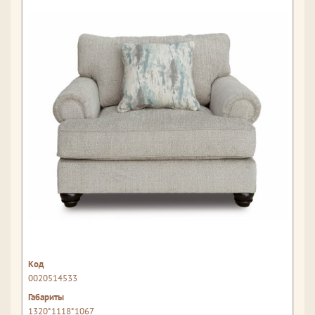
0020514533
1320*1118*1067