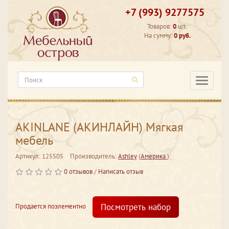
+7 (993) 9277575
Товаров:
0
шт.
На сумму:
0 руб.
Категори
AKINLANE (АКИНЛАЙН) Мягкая
мебель
Артикул: 125505
Производитель:
Ashley
(
Америка
)
0 отзывов
/
Написать отзыв
Посмотреть набор
Продается поэлементно