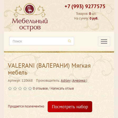
+7 (993) 9277575
Товаров:
0
шт.
На сумму:
0 руб.
Категори
VALERANI (ВАЛЕРАНИ) Мягкая
мебель
Артикул: 120668
Производитель:
Ashley
(
Америка
)
0 отзывов
/
Написать отзыв
Посмотреть набор
Продается поэлементно