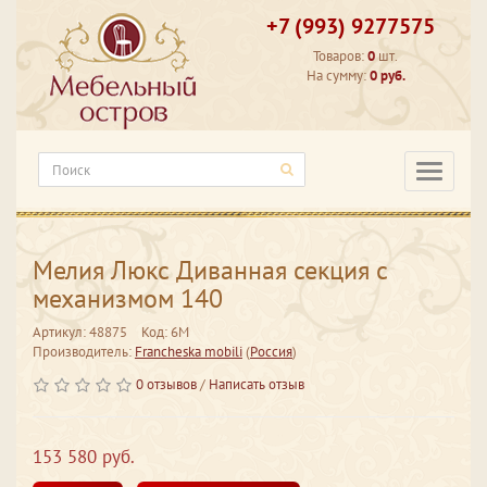
+7 (993) 9277575
Товаров:
0
шт.
На сумму:
0 руб.
Категори
Мелия Люкс Диванная секция с
механизмом 140
Артикул: 48875
Код: 6М
Производитель:
Francheska mobili
(
Россия
)
0 отзывов
/
Написать отзыв
153 580 руб.