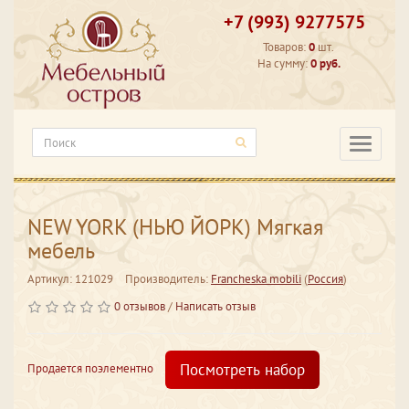
+7 (993) 9277575
Товаров:
0
шт.
На сумму:
0 руб.
Категори
NEW YORK (НЬЮ ЙОРК) Мягкая
мебель
Артикул: 121029
Производитель:
Francheska mobili
(
Россия
)
0 отзывов
/
Написать отзыв
Посмотреть набор
Продается поэлементно