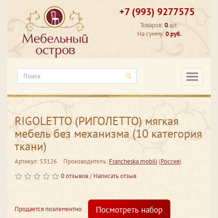
+7 (993) 9277575
Товаров:
0
шт.
На сумму:
0 руб.
Категори
RIGOLETTO (РИГОЛЕТТО) мягкая
мебель без механизма (10 категория
ткани)
Артикул: 53126
Производитель:
Francheska mobili
(
Россия
)
0 отзывов
/
Написать отзыв
Посмотреть набор
Продается поэлементно